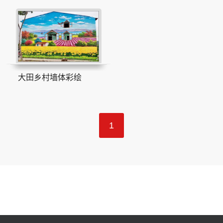
大田乡村墙体彩绘
1