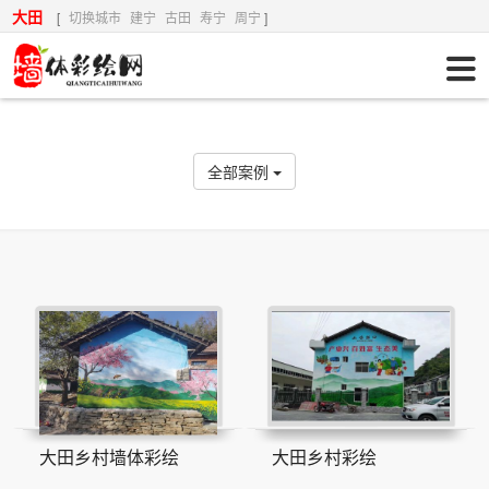
大田
[
切换城市
建宁
古田
寿宁
周宁
]
全部案例
大田乡村墙体彩绘
大田乡村彩绘