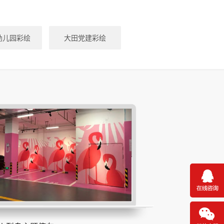
幼儿园彩绘
大田党建彩绘