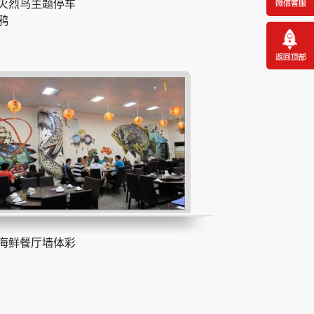
火烈鸟主题停车
鸦
海鲜餐厅墙体彩