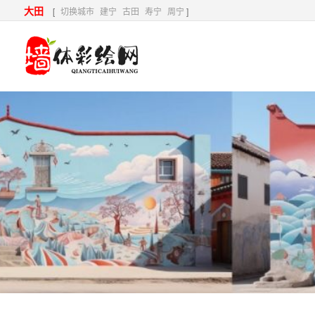
大田
[
切换城市
建宁
古田
寿宁
周宁
]